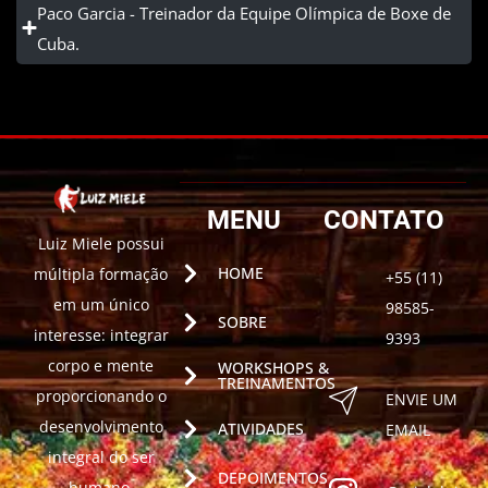
Paco Garcia - Treinador da Equipe Olímpica de Boxe de
Cuba.
MENU
CONTATO
Luiz Miele possui
HOME
múltipla formação
+55 (11)
em um único
98585-
SOBRE
interesse: integrar
9393
corpo e mente
WORKSHOPS &
TREINAMENTOS
proporcionando o
ENVIE UM
desenvolvimento
ATIVIDADES
EMAIL
integral do ser
DEPOIMENTOS
humano.