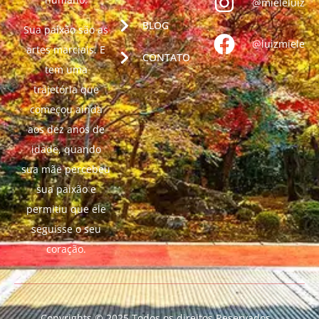
@mieleluiz
BLOG
Sua paixão são as
@luizmiele
artes marciais. E
CONTATO
tem uma
trajetória que
começou ainda
aos dez anos de
idade, quando
sua mãe percebeu
sua paixão e
permitiu que ele
seguisse o seu
coração.
Copyrights © 2025 Todos os direitos Reservados –