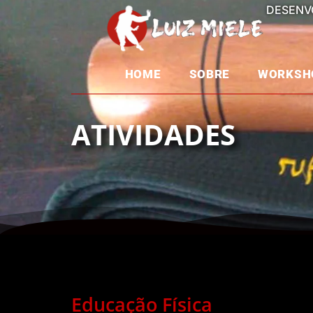
DESENV
HOME
SOBRE
WORKSH
ATIVIDADES
Educação Física